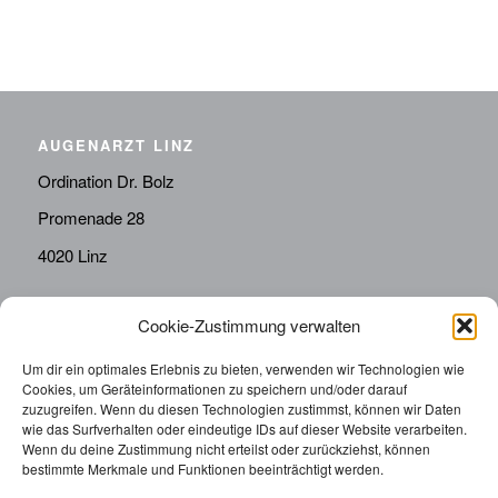
AUGENARZT LINZ
Ordination Dr. Bolz
Promenade 28
4020 Linz
KONTAKT
Cookie-Zustimmung verwalten
Telefon:
0676814287655
Um dir ein optimales Erlebnis zu bieten, verwenden wir Technologien wie
Cookies, um Geräteinformationen zu speichern und/oder darauf
sekretariat@drbolz.at
zuzugreifen. Wenn du diesen Technologien zustimmst, können wir Daten
wie das Surfverhalten oder eindeutige IDs auf dieser Website verarbeiten.
Wenn du deine Zustimmung nicht erteilst oder zurückziehst, können
ORDINATIONSZEITEN
bestimmte Merkmale und Funktionen beeinträchtigt werden.