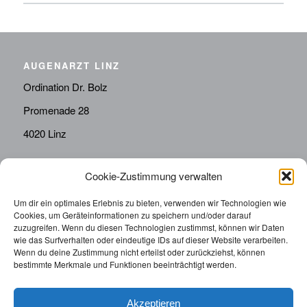
AUGENARZT LINZ
Ordination Dr. Bolz
Promenade 28
4020 Linz
Cookie-Zustimmung verwalten
KONTAKT
Telefon:
0676814287655
Um dir ein optimales Erlebnis zu bieten, verwenden wir Technologien wie
Cookies, um Geräteinformationen zu speichern und/oder darauf
sekretariat@drbolz.at
zuzugreifen. Wenn du diesen Technologien zustimmst, können wir Daten
wie das Surfverhalten oder eindeutige IDs auf dieser Website verarbeiten.
Wenn du deine Zustimmung nicht erteilst oder zurückziehst, können
ORDINATIONSZEITEN
bestimmte Merkmale und Funktionen beeinträchtigt werden.
Telefonische Terminvereinbarung: Montag – Freitag von
9:00 – 12:00
Akzeptieren