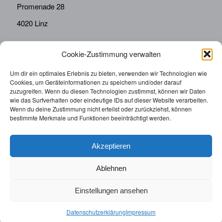
Promenade 28
4020 Linz
Cookie-Zustimmung verwalten
KONTAKT
Telefon:
0676814287655
Um dir ein optimales Erlebnis zu bieten, verwenden wir Technologien wie
Cookies, um Geräteinformationen zu speichern und/oder darauf
sekretariat@drbolz.at
zuzugreifen. Wenn du diesen Technologien zustimmst, können wir Daten
wie das Surfverhalten oder eindeutige IDs auf dieser Website verarbeiten.
Wenn du deine Zustimmung nicht erteilst oder zurückziehst, können
ORDINATIONSZEITEN
bestimmte Merkmale und Funktionen beeinträchtigt werden.
Telefonische Terminvereinbarung: Montag – Freitag von
9:00 – 12:00
Akzeptieren
Ablehnen
Einstellungen ansehen
© 2025 | Augenarzt Dr. Bolz |
Impressum
|
Datenschutzerklärung
|
Datenschutzerklärung
Impressum