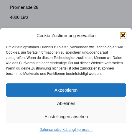
Promenade 28
4020 Linz
Cookie-Zustimmung verwalten
KONTAKT
Telefon:
0676814287655
Um dir ein optimales Erlebnis zu bieten, verwenden wir Technologien wie
Cookies, um Geräteinformationen zu speichern und/oder darauf
sekretariat@drbolz.at
zuzugreifen. Wenn du diesen Technologien zustimmst, können wir Daten
wie das Surfverhalten oder eindeutige IDs auf dieser Website verarbeiten.
Wenn du deine Zustimmung nicht erteilst oder zurückziehst, können
ORDINATIONSZEITEN
bestimmte Merkmale und Funktionen beeinträchtigt werden.
Telefonische Terminvereinbarung: Montag – Freitag von
9:00 – 12:00
Akzeptieren
Ablehnen
Einstellungen ansehen
© 2025 | Augenarzt Dr. Bolz |
Impressum
|
Datenschutzerklärung
|
Datenschutzerklärung
Impressum