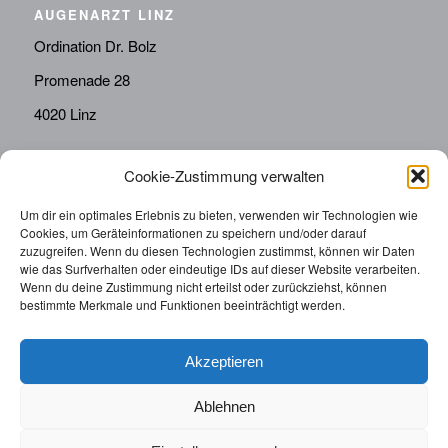
AUGENARZT LINZ
Ordination Dr. Bolz
Promenade 28
4020 Linz
Cookie-Zustimmung verwalten
KONTAKT
Telefon:
0676814287655
Um dir ein optimales Erlebnis zu bieten, verwenden wir Technologien wie
Cookies, um Geräteinformationen zu speichern und/oder darauf
sekretariat@drbolz.at
zuzugreifen. Wenn du diesen Technologien zustimmst, können wir Daten
wie das Surfverhalten oder eindeutige IDs auf dieser Website verarbeiten.
Wenn du deine Zustimmung nicht erteilst oder zurückziehst, können
ORDINATIONSZEITEN
bestimmte Merkmale und Funktionen beeinträchtigt werden.
Telefonische Terminvereinbarung: Montag – Freitag von
9:00 – 12:00
Akzeptieren
Ablehnen