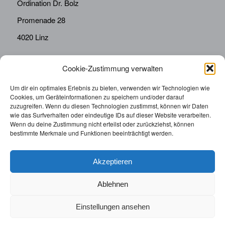
Ordination Dr. Bolz
Promenade 28
4020 Linz
Cookie-Zustimmung verwalten
KONTAKT
Telefon:
0676814287655
Um dir ein optimales Erlebnis zu bieten, verwenden wir Technologien wie
Cookies, um Geräteinformationen zu speichern und/oder darauf
sekretariat@drbolz.at
zuzugreifen. Wenn du diesen Technologien zustimmst, können wir Daten
wie das Surfverhalten oder eindeutige IDs auf dieser Website verarbeiten.
Wenn du deine Zustimmung nicht erteilst oder zurückziehst, können
ORDINATIONSZEITEN
bestimmte Merkmale und Funktionen beeinträchtigt werden.
Telefonische Terminvereinbarung: Montag – Freitag von
9:00 – 12:00
Akzeptieren
Ablehnen
Einstellungen ansehen
© 2025 | Augenarzt Dr. Bolz |
Impressum
|
Datenschutzerklärung
|