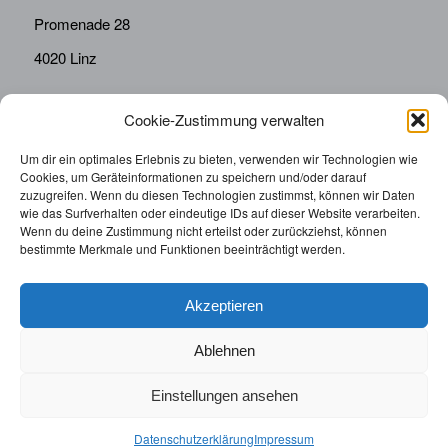
Promenade 28
4020 Linz
Cookie-Zustimmung verwalten
KONTAKT
Telefon:
0676814287655
Um dir ein optimales Erlebnis zu bieten, verwenden wir Technologien wie
Cookies, um Geräteinformationen zu speichern und/oder darauf
sekretariat@drbolz.at
zuzugreifen. Wenn du diesen Technologien zustimmst, können wir Daten
wie das Surfverhalten oder eindeutige IDs auf dieser Website verarbeiten.
Wenn du deine Zustimmung nicht erteilst oder zurückziehst, können
ORDINATIONSZEITEN
bestimmte Merkmale und Funktionen beeinträchtigt werden.
Telefonische Terminvereinbarung: Montag – Freitag von
9:00 – 12:00
Akzeptieren
Ablehnen
Einstellungen ansehen
© 2025 | Augenarzt Dr. Bolz |
Impressum
|
Datenschutzerklärung
|
Datenschutzerklärung
Impressum