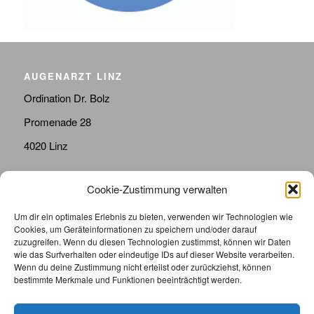
AUGENARZT LINZ
Ordination Dr. Bolz
Promenade 28
4020 Linz
Cookie-Zustimmung verwalten
KONTAKT
Telefon:
0676814287655
Um dir ein optimales Erlebnis zu bieten, verwenden wir Technologien wie
Cookies, um Geräteinformationen zu speichern und/oder darauf
sekretariat@drbolz.at
zuzugreifen. Wenn du diesen Technologien zustimmst, können wir Daten
wie das Surfverhalten oder eindeutige IDs auf dieser Website verarbeiten.
Wenn du deine Zustimmung nicht erteilst oder zurückziehst, können
ORDINATIONSZEITEN
bestimmte Merkmale und Funktionen beeinträchtigt werden.
Telefonische Terminvereinbarung: Montag – Freitag von