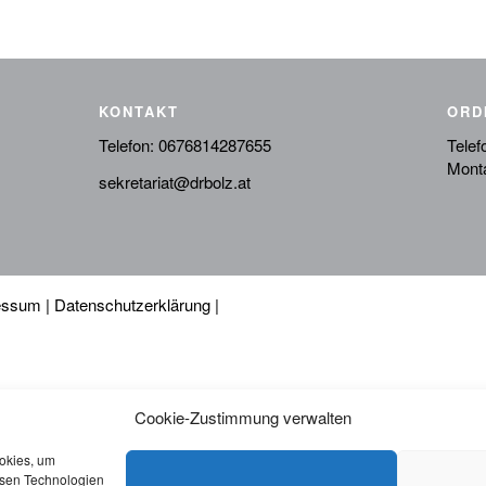
KONTAKT
ORD
Telefon:
0676814287655
Telef
Monta
sekretariat@drbolz.at
essum
|
Datenschutzerklärung
|
Cookie-Zustimmung verwalten
ookies, um
esen Technologien