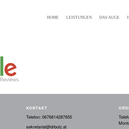
HOME
LEISTUNGEN
DAS AUGE
KONTAKT
ORD
Telefon:
0676814287655
Telef
Monta
sekretariat@drbolz.at