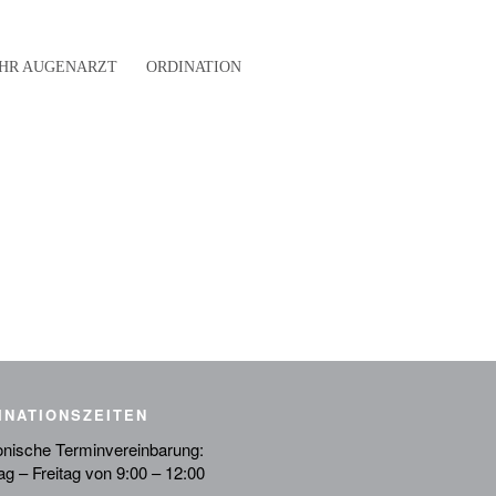
IHR AUGENARZT
ORDINATION
INATIONSZEITEN
onische Terminvereinbarung:
g – Freitag von 9:00 – 12:00