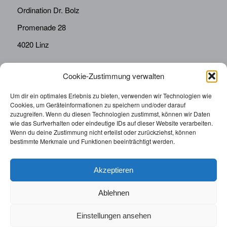
Ordination Dr. Bolz
Promenade 28
4020 Linz
Cookie-Zustimmung verwalten
KONTAKT
Telefon:
0676814287655
Um dir ein optimales Erlebnis zu bieten, verwenden wir Technologien wie
Cookies, um Geräteinformationen zu speichern und/oder darauf
sekretariat@drbolz.at
zuzugreifen. Wenn du diesen Technologien zustimmst, können wir Daten
wie das Surfverhalten oder eindeutige IDs auf dieser Website verarbeiten.
Wenn du deine Zustimmung nicht erteilst oder zurückziehst, können
ORDINATIONSZEITEN
bestimmte Merkmale und Funktionen beeinträchtigt werden.
Telefonische Terminvereinbarung: Montag – Freitag von
9:00 – 12:00
Akzeptieren
Ablehnen
Einstellungen ansehen
© 2025 | Augenarzt Dr. Bolz |
Impressum
|