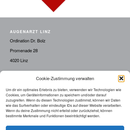
AUGENARZT LINZ
Ordination Dr. Bolz
Promenade 28
4020 Linz
Cookie-Zustimmung verwalten
KONTAKT
Telefon:
0676814287655
Um dir ein optimales Erlebnis zu bieten, verwenden wir Technologien wie
Cookies, um Geräteinformationen zu speichern und/oder darauf
sekretariat@drbolz.at
zuzugreifen. Wenn du diesen Technologien zustimmst, können wir Daten
wie das Surfverhalten oder eindeutige IDs auf dieser Website verarbeiten.
Wenn du deine Zustimmung nicht erteilst oder zurückziehst, können
ORDINATIONSZEITEN
bestimmte Merkmale und Funktionen beeinträchtigt werden.
Telefonische Terminvereinbarung: Montag – Freitag von