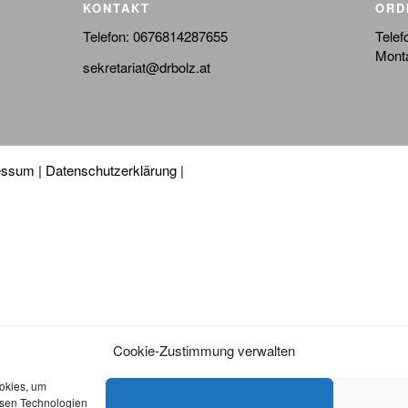
KONTAKT
ORD
Telefon:
0676814287655
Telef
Monta
sekretariat@drbolz.at
essum
|
Datenschutzerklärung
|
Cookie-Zustimmung verwalten
ookies, um
esen Technologien