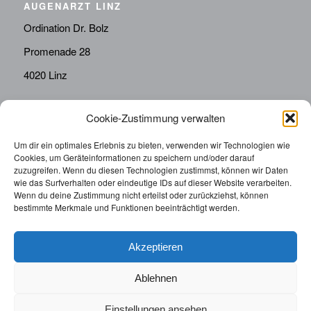
AUGENARZT LINZ
Ordination Dr. Bolz
Promenade 28
4020 Linz
Cookie-Zustimmung verwalten
KONTAKT
Telefon:
0676814287655
Um dir ein optimales Erlebnis zu bieten, verwenden wir Technologien wie
Cookies, um Geräteinformationen zu speichern und/oder darauf
sekretariat@drbolz.at
zuzugreifen. Wenn du diesen Technologien zustimmst, können wir Daten
wie das Surfverhalten oder eindeutige IDs auf dieser Website verarbeiten.
Wenn du deine Zustimmung nicht erteilst oder zurückziehst, können
ORDINATIONSZEITEN
bestimmte Merkmale und Funktionen beeinträchtigt werden.
Telefonische Terminvereinbarung: Montag – Freitag von
9:00 – 12:00
Akzeptieren
Ablehnen
Einstellungen ansehen
© 2025 | Augenarzt Dr. Bolz |
Impressum
|