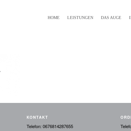
HOME
LEISTUNGEN
DAS AUGE
KONTAKT
ORD
Telefon:
0676814287655
Telef