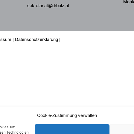
Monta
sekretariat@drbolz.at
essum
|
Datenschutzerklärung
|
Cookie-Zustimmung verwalten
ookies, um
esen Technologien