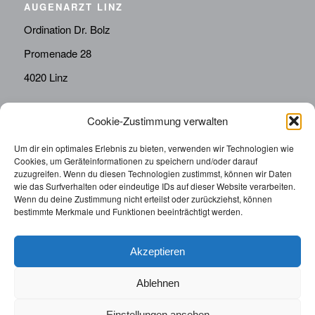
AUGENARZT LINZ
Ordination Dr. Bolz
Promenade 28
4020 Linz
Cookie-Zustimmung verwalten
KONTAKT
Telefon:
0676814287655
Um dir ein optimales Erlebnis zu bieten, verwenden wir Technologien wie
Cookies, um Geräteinformationen zu speichern und/oder darauf
sekretariat@drbolz.at
zuzugreifen. Wenn du diesen Technologien zustimmst, können wir Daten
wie das Surfverhalten oder eindeutige IDs auf dieser Website verarbeiten.
Wenn du deine Zustimmung nicht erteilst oder zurückziehst, können
ORDINATIONSZEITEN
bestimmte Merkmale und Funktionen beeinträchtigt werden.
Telefonische Terminvereinbarung: Montag – Freitag von
9:00 – 12:00
Akzeptieren
Ablehnen
Einstellungen ansehen