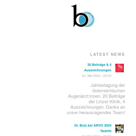
LATEST NEWS
20 Beiträge & 4
Auszeichnungen
20. Mai 2024 - 20:20
Jahrestagung der
österreichischen
Augenärzt:innen. 20 Beiträge
der Linzer Klinik, 4
Auszeichnungen. Danke an
unser herausragendes Team!
Dr. Bolz bei ARVO 2024
Seattle