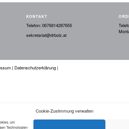
KONTAKT
ORD
Telefon:
0676814287655
Telef
Monta
sekretariat@drbolz.at
essum
|
Datenschutzerklärung
|
Cookie-Zustimmung verwalten
ookies, um
esen Technologien