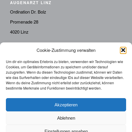
AUGENARZT LINZ
Ordination Dr. Bolz
Promenade 28
4020 Linz
Cookie-Zustimmung verwalten
KONTAKT
Telefon:
0676814287655
Um dir ein optimales Erlebnis zu bieten, verwenden wir Technologien wie
Cookies, um Geräteinformationen zu speichern und/oder darauf
sekretariat@drbolz.at
zuzugreifen. Wenn du diesen Technologien zustimmst, können wir Daten
wie das Surfverhalten oder eindeutige IDs auf dieser Website verarbeiten.
Wenn du deine Zustimmung nicht erteilst oder zurückziehst, können
ORDINATIONSZEITEN
bestimmte Merkmale und Funktionen beeinträchtigt werden.
Telefonische Terminvereinbarung: Montag – Freitag von
9:00 – 12:00
Akzeptieren
Ablehnen
Einstellungen ansehen
© 2025 | Augenarzt Dr. Bolz |
Impressum
|