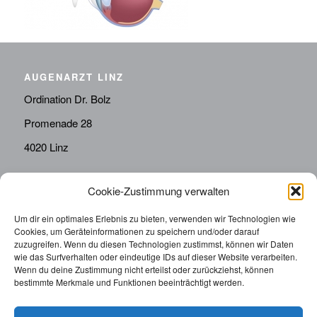
AUGENARZT LINZ
Ordination Dr. Bolz
Promenade 28
4020 Linz
Cookie-Zustimmung verwalten
KONTAKT
Telefon:
0676814287655
Um dir ein optimales Erlebnis zu bieten, verwenden wir Technologien wie
Cookies, um Geräteinformationen zu speichern und/oder darauf
sekretariat@drbolz.at
zuzugreifen. Wenn du diesen Technologien zustimmst, können wir Daten
wie das Surfverhalten oder eindeutige IDs auf dieser Website verarbeiten.
Wenn du deine Zustimmung nicht erteilst oder zurückziehst, können
ORDINATIONSZEITEN
bestimmte Merkmale und Funktionen beeinträchtigt werden.
Telefonische Terminvereinbarung: Montag – Freitag von