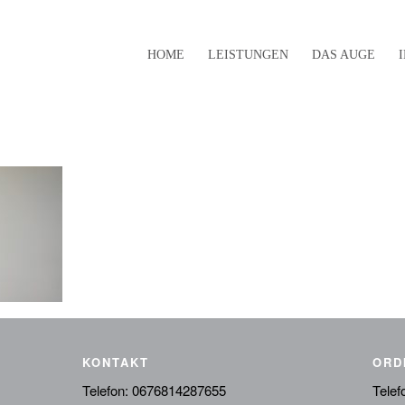
HOME
LEISTUNGEN
DAS AUGE
KONTAKT
ORD
Telefon:
0676814287655
Telef