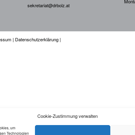
Monta
sekretariat@drbolz.at
essum
|
Datenschutzerklärung
|
Cookie-Zustimmung verwalten
ookies, um
esen Technologien