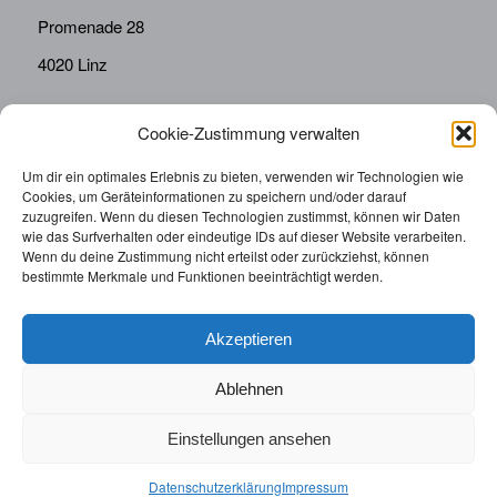
Promenade 28
4020 Linz
Cookie-Zustimmung verwalten
KONTAKT
Telefon:
0676814287655
Um dir ein optimales Erlebnis zu bieten, verwenden wir Technologien wie
Cookies, um Geräteinformationen zu speichern und/oder darauf
sekretariat@drbolz.at
zuzugreifen. Wenn du diesen Technologien zustimmst, können wir Daten
wie das Surfverhalten oder eindeutige IDs auf dieser Website verarbeiten.
Wenn du deine Zustimmung nicht erteilst oder zurückziehst, können
ORDINATIONSZEITEN
bestimmte Merkmale und Funktionen beeinträchtigt werden.
Telefonische Terminvereinbarung: Montag – Freitag von
9:00 – 12:00
Akzeptieren
Ablehnen
Einstellungen ansehen
© 2025 | Augenarzt Dr. Bolz |
Impressum
|
Datenschutzerklärung
|
Datenschutzerklärung
Impressum