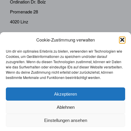
Ordination Dr. Bolz
Promenade 28
4020 Linz
Cookie-Zustimmung verwalten
KONTAKT
Telefon:
0676814287655
Um dir ein optimales Erlebnis zu bieten, verwenden wir Technologien wie
Cookies, um Geräteinformationen zu speichern und/oder darauf
sekretariat@drbolz.at
zuzugreifen. Wenn du diesen Technologien zustimmst, können wir Daten
wie das Surfverhalten oder eindeutige IDs auf dieser Website verarbeiten.
Wenn du deine Zustimmung nicht erteilst oder zurückziehst, können
ORDINATIONSZEITEN
bestimmte Merkmale und Funktionen beeinträchtigt werden.
Telefonische Terminvereinbarung: Montag – Freitag von
9:00 – 12:00
Akzeptieren
Ablehnen
Einstellungen ansehen
© 2025 | Augenarzt Dr. Bolz |
Impressum
|
Datenschutzerklärung
|