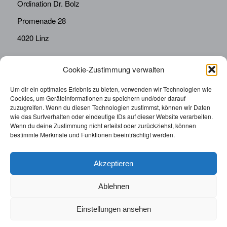
Ordination Dr. Bolz
Promenade 28
4020 Linz
Cookie-Zustimmung verwalten
KONTAKT
Telefon:
0676814287655
Um dir ein optimales Erlebnis zu bieten, verwenden wir Technologien wie
Cookies, um Geräteinformationen zu speichern und/oder darauf
sekretariat@drbolz.at
zuzugreifen. Wenn du diesen Technologien zustimmst, können wir Daten
wie das Surfverhalten oder eindeutige IDs auf dieser Website verarbeiten.
Wenn du deine Zustimmung nicht erteilst oder zurückziehst, können
ORDINATIONSZEITEN
bestimmte Merkmale und Funktionen beeinträchtigt werden.
Telefonische Terminvereinbarung: Montag – Freitag von
9:00 – 12:00
Akzeptieren
Ablehnen
Einstellungen ansehen
© 2025 | Augenarzt Dr. Bolz |
Impressum
|
Datenschutzerklärung
|