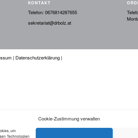
KONTAKT
ORD
Telefon:
0676814287655
Telef
Monta
sekretariat@drbolz.at
essum
|
Datenschutzerklärung
|
Cookie-Zustimmung verwalten
ookies, um
esen Technologien