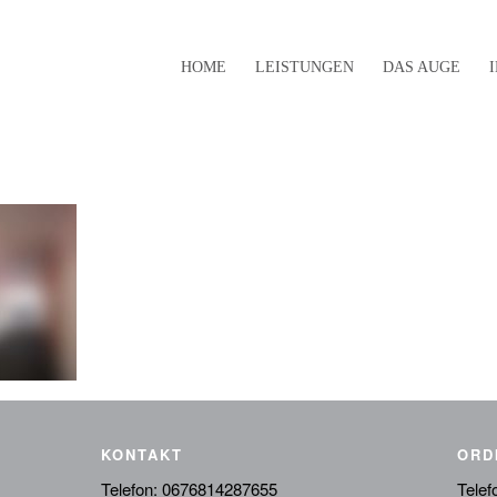
HOME
LEISTUNGEN
DAS AUGE
KONTAKT
ORD
Telefon:
0676814287655
Telef