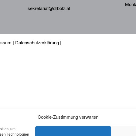
Monta
sekretariat@drbolz.at
essum
|
Datenschutzerklärung
|
Cookie-Zustimmung verwalten
ookies, um
esen Technologien