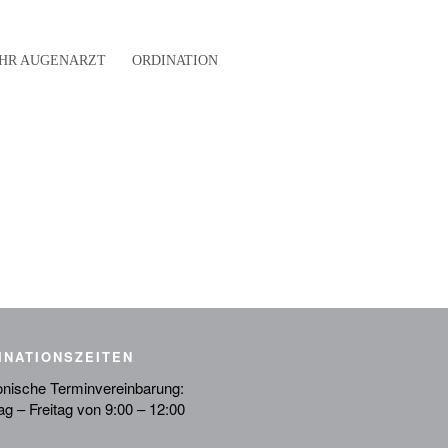
IHR AUGENARZT
ORDINATION
INATIONSZEITEN
onische Terminvereinbarung:
g – Freitag von 9:00 – 12:00