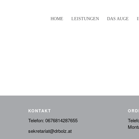
HOME
LEISTUNGEN
DAS AUGE
KONTAKT
ORD
Telefon:
0676814287655
Telef
Monta
sekretariat@drbolz.at