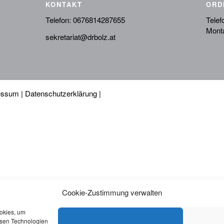
KONTAKT
ORD
Telefon:
0676814287655
Telef
Monta
sekretariat@drbolz.at
essum
|
Datenschutzerklärung
|
Cookie-Zustimmung verwalten
ookies, um
esen Technologien