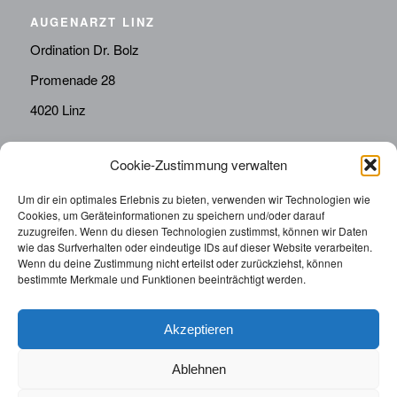
AUGENARZT LINZ
Ordination Dr. Bolz
Promenade 28
4020 Linz
Cookie-Zustimmung verwalten
KONTAKT
Telefon:
0676814287655
Um dir ein optimales Erlebnis zu bieten, verwenden wir Technologien wie
Cookies, um Geräteinformationen zu speichern und/oder darauf
sekretariat@drbolz.at
zuzugreifen. Wenn du diesen Technologien zustimmst, können wir Daten
wie das Surfverhalten oder eindeutige IDs auf dieser Website verarbeiten.
Wenn du deine Zustimmung nicht erteilst oder zurückziehst, können
ORDINATIONSZEITEN
bestimmte Merkmale und Funktionen beeinträchtigt werden.
Telefonische Terminvereinbarung: Montag – Freitag von
9:00 – 12:00
Akzeptieren
Ablehnen