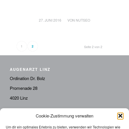
/
27. JUNI 2016
VON
NUTSEO
1
2
Seite 2 von 2
AUGENARZT LINZ
Ordination Dr. Bolz
Promenade 28
4020 Linz
Cookie-Zustimmung verwalten
KONTAKT
Telefon:
0676814287655
Um dir ein optimales Erlebnis zu bieten, verwenden wir Technologien wie