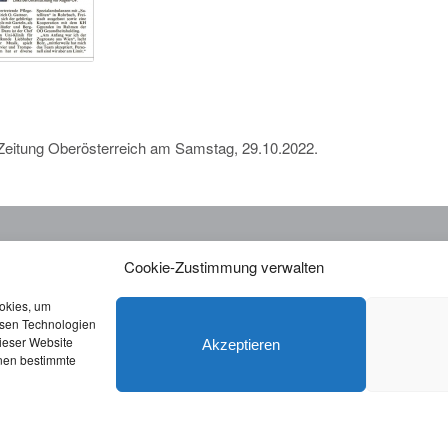
 Zeitung Oberösterreich am Samstag, 29.10.2022.
KONTAKT
ORD
Cookie-Zustimmung verwalten
Telefon:
0676814287655
Telef
Monta
ookies, um
sekretariat@drbolz.at
esen Technologien
dieser Website
Akzeptieren
nnen bestimmte
essum
|
Datenschutzerklärung
|