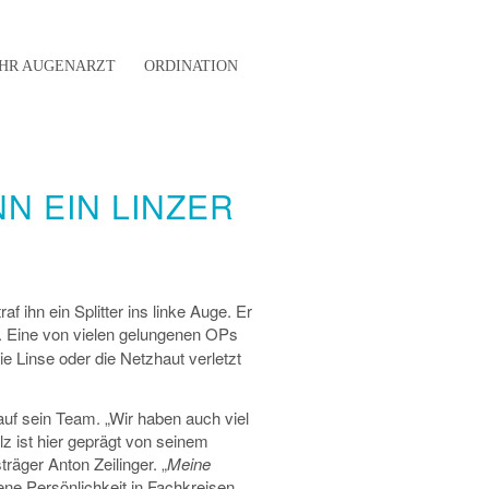
IHR AUGENARZT
ORDINATION
N EIN LINZER
 ihn ein Splitter ins linke Auge. Er
. Eine von vielen gelungenen OPs
e Linse oder die Netzhaut verletzt
auf sein Team. „Wir haben auch viel
olz ist hier geprägt von seinem
räger Anton Zeilinger. „
Meine
hene Persönlichkeit in Fachkreisen