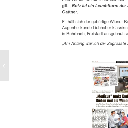
gilt.
„
Bolz ist ein Leuchtturm de
Gattner.
Fit hält sich der gebürtige Wiener 
Augenheilkunde Liebhaber klassisch
in Rohrbach, Freistadt ausgebaut
„
Am Anfang war ich der Zugroaste
Interview: Walter
Witzany trifft Augenarzt
Matthias Bolz