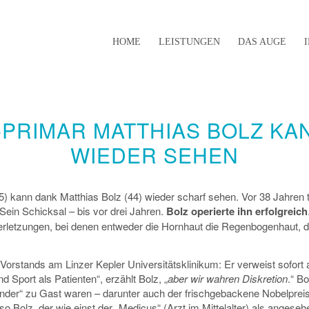
HOME
LEISTUNGEN
DAS AUGE
PRIMAR MATTHIAS BOLZ KAN
WIEDER SEHEN
kann dank Matthias Bolz (44) wieder scharf sehen. Vor 38 Jahren traf
 Sein Schicksal – bis vor drei Jahren.
Bolz operierte ihn erfolgreich
erletzungen, bei denen entweder die Hornhaut die Regenbogenhaut, di
Vorstands am Linzer Kepler Universitätsklinikum: Er verweist sofort 
d Sport als Patienten“, erzählt Bolz, „
aber wir wahren Diskretion
.“ B
under“ zu Gast waren – darunter auch der frischgebackene Nobelpreist
 so Bolz, der wie einst der „Medicus“ (Arzt im Mittelalter) als angese