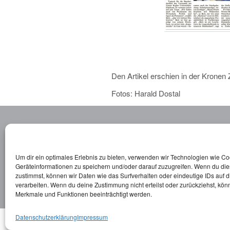
Den Artikel erschien in der Kronen
Fotos: Harald Dostal
AUGENARZT LINZ
Ordination Dr. Bolz
Um dir ein optimales Erlebnis zu bieten, verwenden wir Technologien wie C
Promenade 28
Geräteinformationen zu speichern und/oder darauf zuzugreifen. Wenn du di
zustimmst, können wir Daten wie das Surfverhalten oder eindeutige IDs auf 
4020 Linz
verarbeiten. Wenn du deine Zustimmung nicht erteilst oder zurückziehst, kö
Merkmale und Funktionen beeinträchtigt werden.
Datenschutzerklärung
Impressum
© 2025 | Augenarzt Dr. Bolz |
Impr