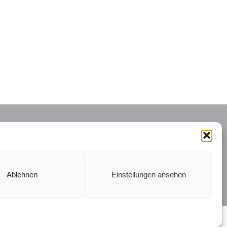
INATIONSZEITEN
onische Terminvereinbarung:
g – Freitag von 9:00 – 12:00
Ablehnen
Einstellungen ansehen