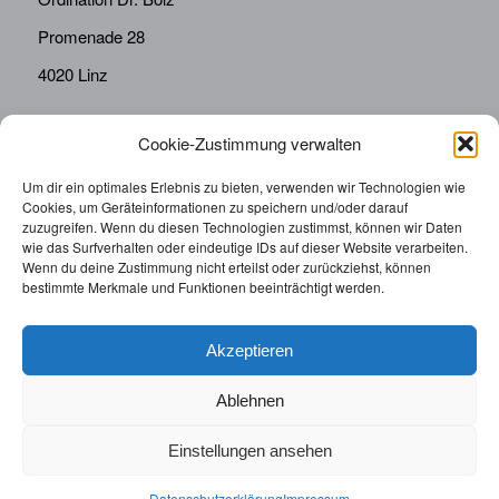
Promenade 28
4020 Linz
Cookie-Zustimmung verwalten
KONTAKT
Telefon:
0676814287655
Um dir ein optimales Erlebnis zu bieten, verwenden wir Technologien wie
Cookies, um Geräteinformationen zu speichern und/oder darauf
sekretariat@drbolz.at
zuzugreifen. Wenn du diesen Technologien zustimmst, können wir Daten
wie das Surfverhalten oder eindeutige IDs auf dieser Website verarbeiten.
Wenn du deine Zustimmung nicht erteilst oder zurückziehst, können
ORDINATIONSZEITEN
bestimmte Merkmale und Funktionen beeinträchtigt werden.
Telefonische Terminvereinbarung: Montag – Freitag von
9:00 – 12:00
Akzeptieren
Ablehnen
Einstellungen ansehen
© 2025 | Augenarzt Dr. Bolz |
Impressum
|
Datenschutzerklärung
|
Datenschutzerklärung
Impressum