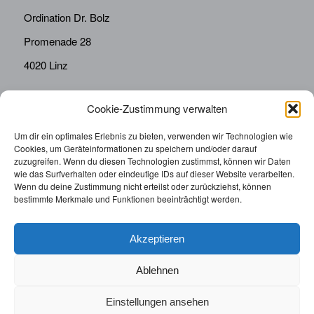
Ordination Dr. Bolz
Promenade 28
4020 Linz
Cookie-Zustimmung verwalten
KONTAKT
Telefon:
0676814287655
Um dir ein optimales Erlebnis zu bieten, verwenden wir Technologien wie
Cookies, um Geräteinformationen zu speichern und/oder darauf
sekretariat@drbolz.at
zuzugreifen. Wenn du diesen Technologien zustimmst, können wir Daten
wie das Surfverhalten oder eindeutige IDs auf dieser Website verarbeiten.
Wenn du deine Zustimmung nicht erteilst oder zurückziehst, können
ORDINATIONSZEITEN
bestimmte Merkmale und Funktionen beeinträchtigt werden.
Telefonische Terminvereinbarung: Montag – Freitag von
9:00 – 12:00
Akzeptieren
Ablehnen
Einstellungen ansehen
© 2025 | Augenarzt Dr. Bolz |
Impressum
|