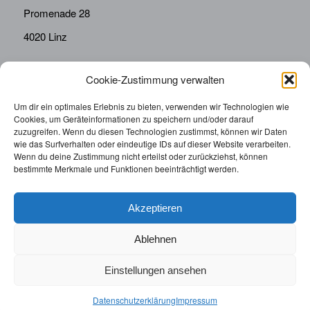
Promenade 28
4020 Linz
Cookie-Zustimmung verwalten
KONTAKT
Telefon:
0676814287655
Um dir ein optimales Erlebnis zu bieten, verwenden wir Technologien wie
Cookies, um Geräteinformationen zu speichern und/oder darauf
sekretariat@drbolz.at
zuzugreifen. Wenn du diesen Technologien zustimmst, können wir Daten
wie das Surfverhalten oder eindeutige IDs auf dieser Website verarbeiten.
Wenn du deine Zustimmung nicht erteilst oder zurückziehst, können
ORDINATIONSZEITEN
bestimmte Merkmale und Funktionen beeinträchtigt werden.
Telefonische Terminvereinbarung: Montag – Freitag von
9:00 – 12:00
Akzeptieren
Ablehnen
Einstellungen ansehen
© 2025 | Augenarzt Dr. Bolz |
Impressum
|
Datenschutzerklärung
|
Datenschutzerklärung
Impressum