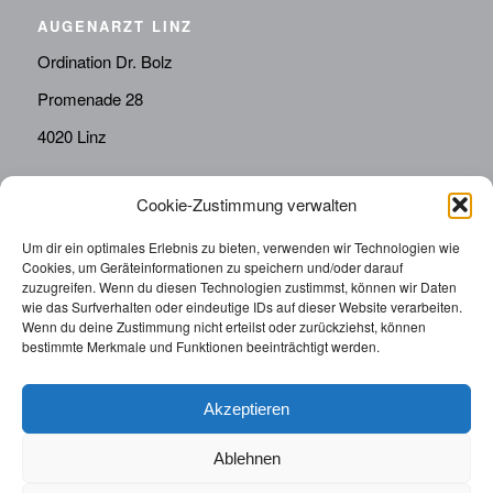
AUGENARZT LINZ
Ordination Dr. Bolz
Promenade 28
4020 Linz
Cookie-Zustimmung verwalten
KONTAKT
Telefon:
0676814287655
Um dir ein optimales Erlebnis zu bieten, verwenden wir Technologien wie
Cookies, um Geräteinformationen zu speichern und/oder darauf
sekretariat@drbolz.at
zuzugreifen. Wenn du diesen Technologien zustimmst, können wir Daten
wie das Surfverhalten oder eindeutige IDs auf dieser Website verarbeiten.
Wenn du deine Zustimmung nicht erteilst oder zurückziehst, können
ORDINATIONSZEITEN
bestimmte Merkmale und Funktionen beeinträchtigt werden.
Telefonische Terminvereinbarung: Montag – Freitag von
9:00 – 12:00
Akzeptieren
Ablehnen