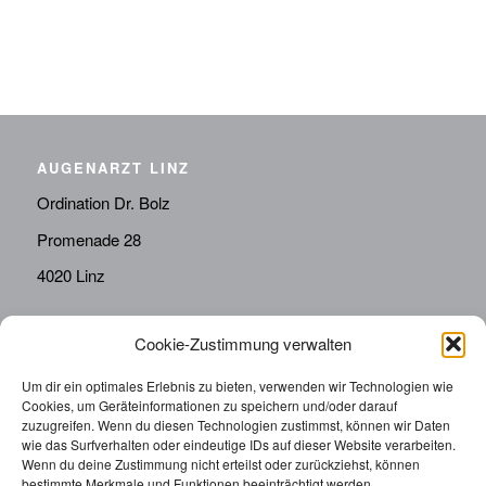
AUGENARZT LINZ
Ordination Dr. Bolz
Promenade 28
4020 Linz
Cookie-Zustimmung verwalten
KONTAKT
Telefon:
0676814287655
Um dir ein optimales Erlebnis zu bieten, verwenden wir Technologien wie
Cookies, um Geräteinformationen zu speichern und/oder darauf
sekretariat@drbolz.at
zuzugreifen. Wenn du diesen Technologien zustimmst, können wir Daten
wie das Surfverhalten oder eindeutige IDs auf dieser Website verarbeiten.
Wenn du deine Zustimmung nicht erteilst oder zurückziehst, können
ORDINATIONSZEITEN
bestimmte Merkmale und Funktionen beeinträchtigt werden.