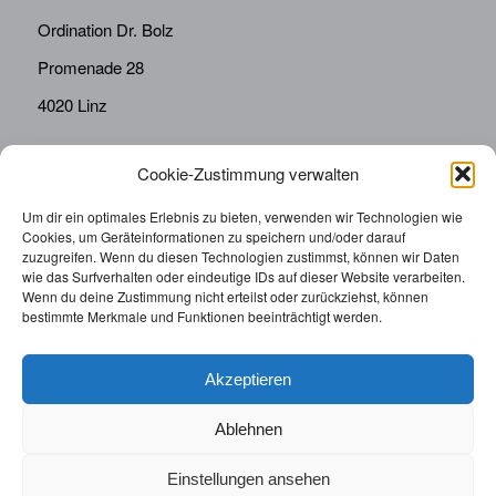
Ordination Dr. Bolz
Promenade 28
4020 Linz
Cookie-Zustimmung verwalten
KONTAKT
Telefon:
0676814287655
Um dir ein optimales Erlebnis zu bieten, verwenden wir Technologien wie
Cookies, um Geräteinformationen zu speichern und/oder darauf
sekretariat@drbolz.at
zuzugreifen. Wenn du diesen Technologien zustimmst, können wir Daten
wie das Surfverhalten oder eindeutige IDs auf dieser Website verarbeiten.
Wenn du deine Zustimmung nicht erteilst oder zurückziehst, können
ORDINATIONSZEITEN
bestimmte Merkmale und Funktionen beeinträchtigt werden.
Telefonische Terminvereinbarung: Montag – Freitag von
9:00 – 12:00
Akzeptieren
Ablehnen
Einstellungen ansehen
© 2025 | Augenarzt Dr. Bolz |
Impressum
|