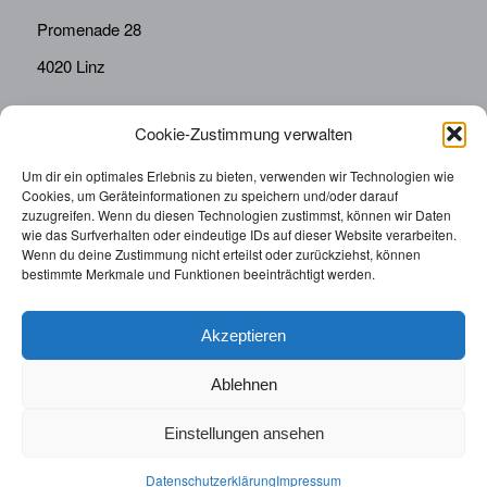
Promenade 28
4020 Linz
Cookie-Zustimmung verwalten
KONTAKT
Telefon:
0676814287655
Um dir ein optimales Erlebnis zu bieten, verwenden wir Technologien wie
Cookies, um Geräteinformationen zu speichern und/oder darauf
sekretariat@drbolz.at
zuzugreifen. Wenn du diesen Technologien zustimmst, können wir Daten
wie das Surfverhalten oder eindeutige IDs auf dieser Website verarbeiten.
Wenn du deine Zustimmung nicht erteilst oder zurückziehst, können
ORDINATIONSZEITEN
bestimmte Merkmale und Funktionen beeinträchtigt werden.
Telefonische Terminvereinbarung: Montag – Freitag von
9:00 – 12:00
Akzeptieren
Ablehnen
Einstellungen ansehen
© 2025 | Augenarzt Dr. Bolz |
Impressum
|
Datenschutzerklärung
|
Datenschutzerklärung
Impressum