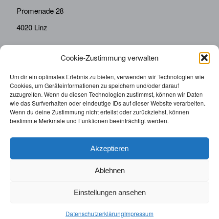
Promenade 28
4020 Linz
Cookie-Zustimmung verwalten
KONTAKT
Telefon:
0676814287655
Um dir ein optimales Erlebnis zu bieten, verwenden wir Technologien wie
Cookies, um Geräteinformationen zu speichern und/oder darauf
sekretariat@drbolz.at
zuzugreifen. Wenn du diesen Technologien zustimmst, können wir Daten
wie das Surfverhalten oder eindeutige IDs auf dieser Website verarbeiten.
Wenn du deine Zustimmung nicht erteilst oder zurückziehst, können
ORDINATIONSZEITEN
bestimmte Merkmale und Funktionen beeinträchtigt werden.
Telefonische Terminvereinbarung: Montag – Freitag von
9:00 – 12:00
Akzeptieren
Ablehnen
Einstellungen ansehen
© 2025 | Augenarzt Dr. Bolz |
Impressum
|
Datenschutzerklärung
|
Datenschutzerklärung
Impressum