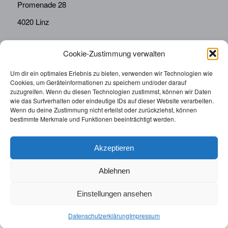
Promenade 28
4020 Linz
Cookie-Zustimmung verwalten
KONTAKT
Telefon:
0676814287655
Um dir ein optimales Erlebnis zu bieten, verwenden wir Technologien wie
Cookies, um Geräteinformationen zu speichern und/oder darauf
sekretariat@drbolz.at
zuzugreifen. Wenn du diesen Technologien zustimmst, können wir Daten
wie das Surfverhalten oder eindeutige IDs auf dieser Website verarbeiten.
Wenn du deine Zustimmung nicht erteilst oder zurückziehst, können
ORDINATIONSZEITEN
bestimmte Merkmale und Funktionen beeinträchtigt werden.
Telefonische Terminvereinbarung: Montag – Freitag von
9:00 – 12:00
Akzeptieren
Ablehnen
Einstellungen ansehen
© 2025 | Augenarzt Dr. Bolz |
Impressum
|
Datenschutzerklärung
|
Datenschutzerklärung
Impressum