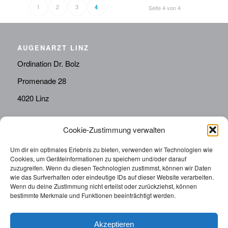
1
2
3
4
Seite 4 von 4
AUGENARZT LINZ
Ordination Dr. Bolz
Promenade 28
4020 Linz
Cookie-Zustimmung verwalten
KONTAKT
Telefon:
0676814287655
Um dir ein optimales Erlebnis zu bieten, verwenden wir Technologien wie
Cookies, um Geräteinformationen zu speichern und/oder darauf
sekretariat@drbolz.at
zuzugreifen. Wenn du diesen Technologien zustimmst, können wir Daten
wie das Surfverhalten oder eindeutige IDs auf dieser Website verarbeiten.
Wenn du deine Zustimmung nicht erteilst oder zurückziehst, können
ORDINATIONSZEITEN
bestimmte Merkmale und Funktionen beeinträchtigt werden.
Telefonische Terminvereinbarung: Montag – Freitag von
9:00 – 12:00
Akzeptieren